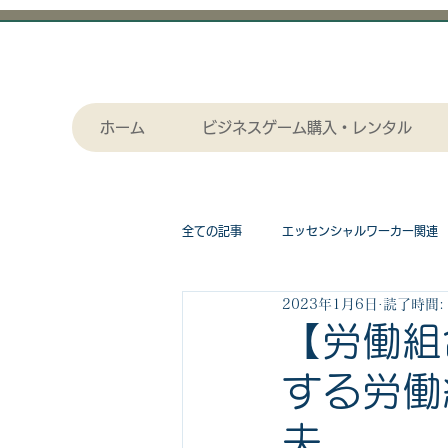
ホーム
ビジネスゲーム購入・レンタル
全ての記事
エッセンシャルワーカー関連
2023年1月6日
読了時間:
採用関連
作画（セル画）アニメー
【労働組
する労働
漫画関連記事
物流関連
ビジ
夫