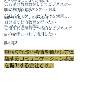
オリジナルスゴロク制作関連
◯若手の教育教材としてビジネスゲー
組織の役割を認識するゲーム関連
ムを導入したい
◯ビジネスゲーム教材だけを活用し、
戦略思考エッセンシャル関連
自分達て社内教育を行いたい
コーチングカード関連
◯出来れば無料で本格的なビジネスゲ
ームを手にいれて活用したい
新人教育
組織開発
ビジネスマナーカルタ
楽しく学ぶ、感情を動かして体
験するコミュニケーション手法
中堅社員
を提供する会社です。