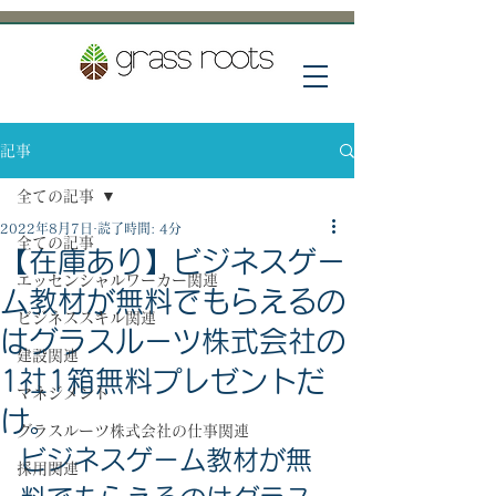
記事
全ての記事
2022年8月7日
読了時間: 4分
全ての記事
【在庫あり】ビジネスゲー
エッセンシャルワーカー関連
ム教材が無料でもらえるの
ビジネススキル関連
はグラスルーツ株式会社の
建設関連
1社1箱無料プレゼントだ
マネジメント
け。
グラスルーツ株式会社の仕事関連
ビジネスゲーム教材が無
採用関連