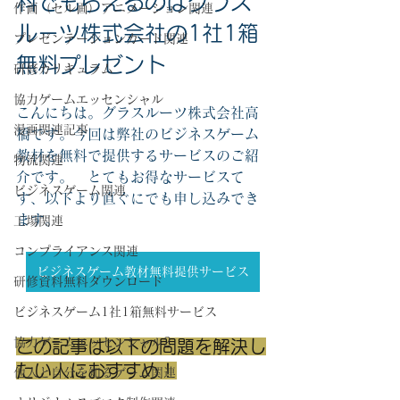
料でもらえるのはグラス
作画（セル画）アニメーション関連
ルーツ株式会社の1社1箱
プレゼンテーションカード関連
無料プレゼント
研修カリキュラム
協力ゲームエッセンシャル
こんにちは。グラスルーツ株式会社高
漫画関連記事
橋です。今回は弊社のビジネスゲーム
教材を無料で提供するサービスのご紹
物流関連
介です。　とてもお得なサービスて
ビジネスゲーム関連
す、以下より直ぐにでも申し込みでき
ます。
工場関連
コンプライアンス関連
ビジネスゲーム教材無料提供サービス
研修資料無料ダウンロード
ビジネスゲーム1社1箱無料サービス
協力ゲームエッセンシャル2
この記事は以下の問題を解決し
たい人におすすめ！
他人と自分を知るゲーム関連