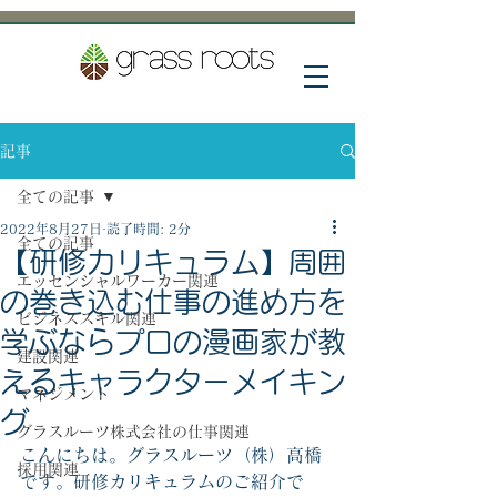
記事
全ての記事
2022年8月27日
読了時間: 2分
全ての記事
【研修カリキュラム】周囲
エッセンシャルワーカー関連
の巻き込む仕事の進め方を
ビジネススキル関連
学ぶならプロの漫画家が教
建設関連
えるキャラクターメイキン
マネジメント
グ
グラスルーツ株式会社の仕事関連
こんにちは。グラスルーツ（株）高橋
採用関連
です。研修カリキュラムのご紹介で