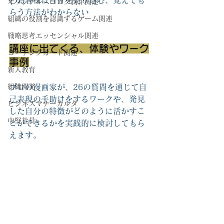
○お客様に自分を売り込む、覚えても
オリジナルスゴロク制作関連
らう方法がわからない
組織の役割を認識するゲーム関連
戦略思考エッセンシャル関連
講座に出てくる、体験やワーク
コーチングカード関連
事例
新人教育
組織開発
プロの漫画家が、26の質問を通じて自
己表現の手助けをするワークや、発見
ビジネスマナーカルタ
した自分の特徴がどのように活かすこ
中堅社員
とができるかを実践的に検討してもら
えます。