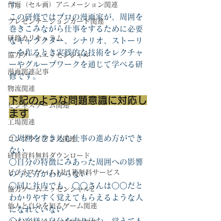
作画（セル画）アニメーション関連
す。
この研修ではプロの漫画家が、周囲を
プレゼンテーションカード関連
巻きこみながら仕事をするために必要
研修カリキュラム
なキャラクター、シナリオ、ストーリ
ーを作るとき実践的な技術をレクチャ
協力ゲームエッセンシャル
ーやグループワークを通じて学べる研
漫画関連記事
修です。
物流関連
下記のような問題意識に対応し
ビジネスゲーム関連
ます
工場関連
○周囲を巻き込む仕事の進め方ができ
コンプライアンス関連
ない
研修資料無料ダウンロード
○自分の特徴にみあった周囲への影響
ビジネスゲーム1社1箱無料サービス
の与え方がわからない
○同じ社内でも、○○さんは○○だと
協力ゲームエッセンシャル2
わかりやすく覚えてもらえるような人
他人と自分を知るゲーム関連
になれていない