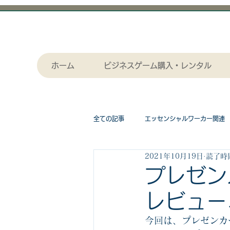
ホーム
ビジネスゲーム購入・レンタル
全ての記事
エッセンシャルワーカー関連
2021年10月19日
読了時間
採用関連
作画（セル画）アニメー
プレゼン
レビュー
漫画関連記事
物流関連
ビジ
今回は、プレゼンカ