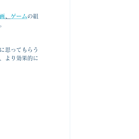
ルスゴロク制作関連
画
、
ゲーム
の組
。
組織開発
に思ってもらう
、より効果的に