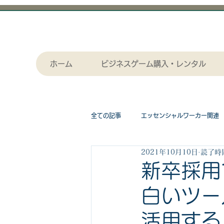
ホーム
ビジネスゲーム購入・レンタル
全ての記事
エッセンシャルワーカー関連
2021年10月10日
読了時間
採用関連
作画（セル画）アニメー
新卒採用
白いツー
漫画関連記事
物流関連
ビジ
活用する