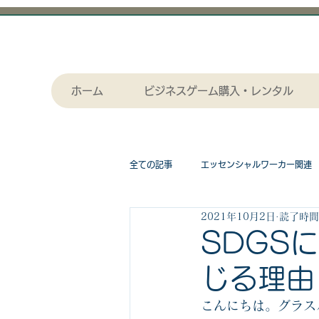
ホーム
ビジネスゲーム購入・レンタル
全ての記事
エッセンシャルワーカー関連
2021年10月2日
読了時間:
採用関連
作画（セル画）アニメー
SDGS
じる理由
漫画関連記事
物流関連
ビジ
こんにちは。グラス