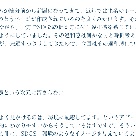
協力ゲームエッセンシャル2
他人と自分を知るゲーム関連
オリジナ
ームが随分前から話題になってきて、近年では企業のホー
組みとうページが作成されているのを良くみかけます。そ
ながら、一方でSDGSの捉え方に少し違和感を感じてい
戦略思考エッセンシャル関連
コーチングカード関連
新人教育
ようにしていました。その違和感は何かなぁと時折考え
が、最近すっきりしてきたので、今回はその違和感につ
配慮という次元に留まらない
よく見かけるのは、環境に配慮してます。というアピー
的にわかりやすいからそうしているはずですが、そうい
る側に、SDGS＝環境のようなイメージを与えているよ