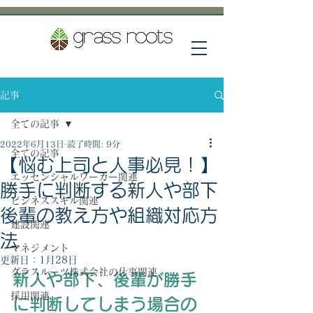
記事
全ての記事
2022年6月13日
読了時間: 9分
全ての記事
【悩む上司と人事必見！】
エッセンシャルワーカー関連
勝手に判断する新人や部下
ビジネススキル関連
後輩の教え方や組織対応方
建設関連
法
マネジメント
更新日：
1月28日
グラスルーツ株式会社の仕事関連
新人や部下、後輩が勝手
採用関連
に判断してしまう場合の