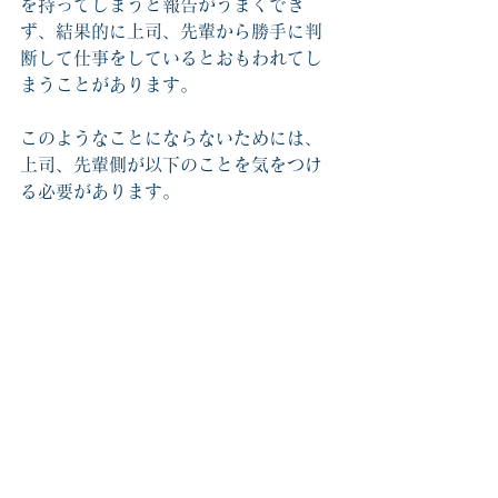
を持ってしまうと報告がうまくでき
ず、結果的に上司、先輩から勝手に判
断して仕事をしているとおもわれてし
まうことがあります。
このようなことにならないためには、
上司、先輩側が以下のことを気をつけ
る必要があります。
●詰問していないか（そう受け取られて
ないか）
仕事をはじめた当初は、誰でもわから
ないことばかりです。また、失敗する
ことも多々あるはずです。そんなとき
に、何故失敗できたか？ばかりを聞い
てしまうと、相手は詰問されているよ
うに感じてしまうことがあります。ま