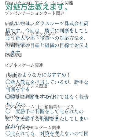
作画（セル画）アニメーション関連
対処方法教えます。
プレゼンテーションカード関連
こんにちは。グラスルーツ株式会社高
研修カリキュラム
橋です。今回は、勝手に判断をしてし
協力ゲームエッセンシャル
まう新人や部下後輩への対応方法を、
漫画関連記事
上司先輩の目線と組織の目線でお伝え
します。
物流関連
ビジネスゲーム関連
 以下のような方におすすめ！
工場関連
◯新人教育を担当しているが、勝手な
コンプライアンス関連
判断をする
研修資料無料ダウンロード
◯勝手に判断をするだけではなく報告
もしない
ビジネスゲーム1社1箱無料サービス
◯一度勝手に判断をして叱られたの
協力ゲームエッセンシャル2
に、また勝手な判断をまたしてしまい
なおらない。
他人と自分を知るゲーム関連
◯叱られても、対策を考えないので困