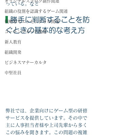
オリジナルスゴロク制作関連
っている。など
組織の役割を認識するゲーム関連
 勝手に判断することを防
戦略思考エッセンシャル関連
ぐときの基本的な考え方
コーチングカード関連
新人教育
組織開発
ビジネスマナーカルタ
中堅社員
弊社では、企業向けにゲーム型の研修
サービスを提供しています。その中で
主に人事担当者様や上司先輩から多く
この悩みを聞きます。この問題の複雑