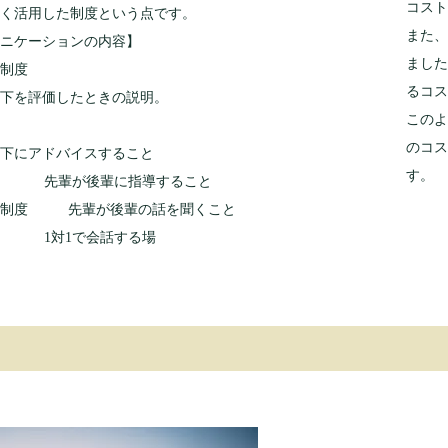
コスト
手く活用した制度という点です。
また、
ュニケーションの内容】
ました
考課制度
るコス
部下を評価したときの説明。
このよ
標管理
のコス
部下にアドバイスすること
す。
 先輩が後輩に指導すること
ー制度 先輩が後輩の話を聞くこと
1 1対1で会話する場