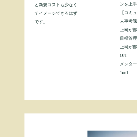
ンを上
と新規コストも少なく
【コミ
てイメージできるはず
人事
です。
上司が
目
上司が
OJT
メンタ
1on