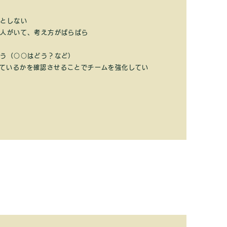
うとしない
い人がいて、考え方がばらばら
まう（○○はどう？など）
しているかを確認させることでチームを強化してい