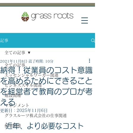
記事
全ての記事
2021年11月8日
読了時間: 10分
全ての記事
納得！従業員のコスト意識
エッセンシャルワーカー関連
を高めるためにできること
ビジネススキル関連
を経営者で教育のプロが考
建設関連
える
マネジメント
更新日：
2025年11月6日
グラスルーツ株式会社の仕事関連
近年、より必要なコスト
採用関連