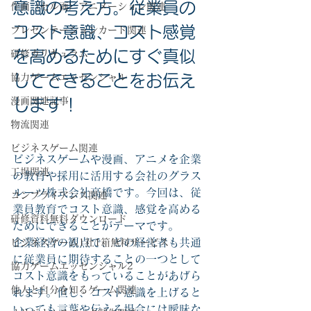
意識の考え方。従業員の
作画（セル画）アニメーション関連
コスト意識、コスト感覚
プレゼンテーションカード関連
を高めるためにすぐ真似
研修カリキュラム
協力ゲームエッセンシャル
してできることをお伝え
漫画関連記事
します！
物流関連
ビジネスゲーム関連
ビジネスゲームや漫画、アニメを企業
工場関連
の教育や採用に活用する会社のグラス
ルーツ株式会社高橋です。今回は、従
コンプライアンス関連
業員教育でコスト意識、感覚を高める
研修資料無料ダウンロード
ためにできることがテーマです。
企業経営の観点で、どの経営者も共通
ビジネスゲーム1社1箱無料サービス
に従業員に期待することの一つとして
協力ゲームエッセンシャル2
コスト意識をもっていることがあげら
他人と自分を知るゲーム関連
れます。但し、コスト意識を上げると
いっても言葉や伝える場合には曖昧な