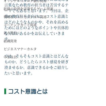
オリジナルスゴロク制作関連
言葉なため教育の担当者は苦労するテ
組織の役割を認識するゲーム関連
ーマでもあると思います。今回は、企
業の教育担当者向けに、コスト意識と
戦略思考エッセンシャル関連
はどのようなものかや、それを高める
コーチングカード関連
ためにはどのようなポイントや具体的
新人教育
な方法があるかをお伝えしていきま
す。
組織開発
ビジネスマナーカルタ
では、そもそもコスト意識とはどんな
中堅社員
ものか、どうしたらコスト感覚を研ぎ
澄ませるか、意識できるかをご紹介し
たいと思います。
 コスト意識とは