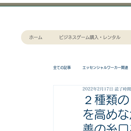
ホーム
ビジネスゲーム購入・レンタル
全ての記事
エッセンシャルワーカー関連
2022年2月17日
読了時間:
採用関連
作画（セル画）アニメー
２種類の
を高めな
漫画関連記事
物流関連
ビジ
善の糸口