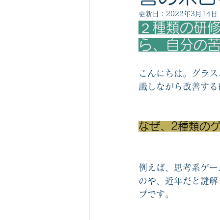
ビジネスゲーム1社1箱無料サービス
更新日：
2022年3月14日
２種類の研
ら、自分の
組織の役割を認識するゲーム関連
こんにちは。グラス
識しながら改善する
ビジネスマナーカルタ
中堅社員
なぜ、2種類の
例えば、思考系ゲー
のや、近年だと謎解
プです。