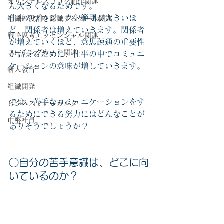
オリジナルスゴロク制作関連
ん大きくなるためです。
仕事のプロジェクト範囲が大きいほ
組織の役割を認識するゲーム関連
ど、関係者は増えていきます。関係者
戦略思考エッセンシャル関連
が増えていくほど、意思疎通の重要性
コーチングカード関連
が高まるために、仕事の中でコミュニ
ケーションの意味が増していきます。
新人教育
組織開発
では、苦手なコミュニケーションをす
ビジネスマナーカルタ
るためにできる努力にはどんなことが
中堅社員
ありそうでしょうか？　
◯自分の苦手意識は、どこに向
いているのか？