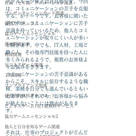
グラスルーツ株式会社高橋です。今回
作画（セル画）アニメーション関連
は、コミュニケーションの苦手を克服
プレゼンテーションカード関連
する、がテーマです。お客様に聞いた
話ですが、コミュニケーションに苦手
研修カリキュラム
意識を持っていいるため、他人とコミ
協力ゲームエッセンシャル
ュニケーションが取りにくい人が多い
漫画関連記事
と聞きます。中でも、IT人材、工場ど
働く人、その他専門技能を持った人に
物流関連
多くみられるようで、複数のお客様よ
ビジネスゲーム関連
りお悩みをききます。
コミュニケーションの苦手意識がある
工場関連
からこそ、スキルに依存するような職
コンプライアンス関連
種、業種を自分でも選んでいるともい
研修資料無料ダウンロード
えますが、それでも、お客様から悩み
が絶えないことには理由がありま
ビジネスゲーム1社1箱無料サービス
す。　
協力ゲームエッセンシャル2
他人と自分を知るゲーム関連
それは、仕事のプロジェクトがどんど