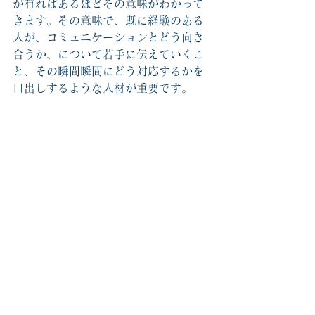
が有ればあるほどその意味がわかって
きます。その意味で、既に経験のある
人が、コミュニケーションとどう向き
合うか、について若手に伝えていくこ
と、その瞬間瞬間にどう対応するかを
口出しするような人材が重要です。
日々の生活の中で、注意される、アド
バイスをもらう、こんなことが当たり
前になることが大切です。
コミュニケーションは、社会性そのも
ので、避けて通れません。苦手の克服
には至らないまでも、昨年より今年、
今年より来年と何か一つ改善できる糸
口が見つかることが重要なのではない
でしょうか？　
弊社では、コミュニケーションの苦手