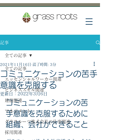
記事
全ての記事
2021年11月16日
読了時間: 3分
全ての記事
コミュニケーションの苦手
エッセンシャルワーカー関連
意識を克服する
ビジネススキル関連
更新日：
2022年3月6日
建設関連
コミュニケーションの苦
マネジメント
手意識を克服するために
グラスルーツ株式会社の仕事関連
組織、会社ができること
採用関連