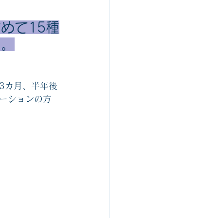
ルスゴロク制作関連
めて15種
も。
組織開発
3カ月、半年後
ーションの方