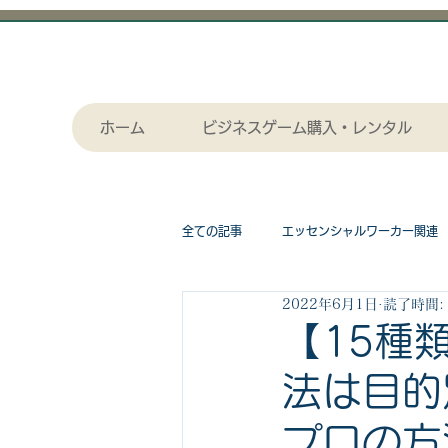
ホーム
ビジネスゲーム購入・レンタル
全ての記事
エッセンシャルワーカー関連
2022年6月1日
読了時間:
採用関連
作画（セル画）アニメー
【15種
法は目的
漫画関連記事
物流関連
ビジ
プロの方