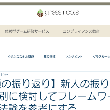
体験型ゲーム研修サービス
コンプライアンス教育
ビジネススキル関連
建設関連
マネジメント
グラスルー
 10分
ション関連
プレゼンテーションカード関連
研修カリキュラム
類の振り返り】新人の振
別に検討してフレームワ
ネスゲーム関連
工場関連
コンプライアンス関連
研修資料無料
法論を参考にする