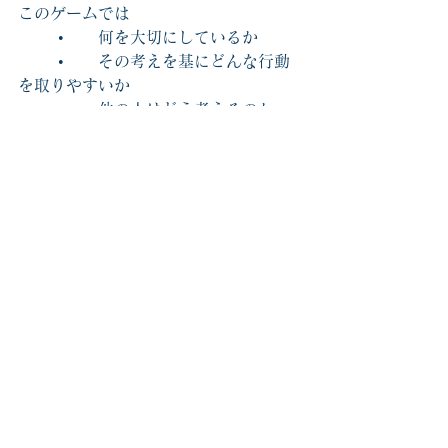
このゲームでは
	•	何を大切にしているか
	•	その考えを基にどんな行動
を取りやすいか
	•	他の人はどう考えるのか
をお互いに知ることができます。する
と参加者は
「この人はこういう考え方をするの
か。」
と理解し、相手を否定せずに話を聞く
姿勢が生まれやすくなります。
このような相互理解が進むと、職場で
は
ミスを報告しやすい
困ったとき相談しやすい
意見を言いやすい
という状態が生まれます。