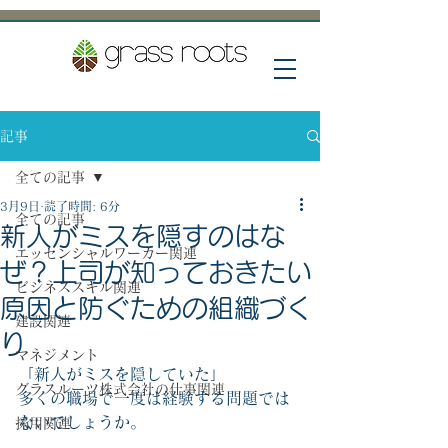
記事
全ての記事
3月9日
読了時間: 6分
全ての記事
新人がミスを隠すのはな
エッセンシャルワーカー関連
ぜ？上司が知っておきたい
ビジネススキル関連
原因と防ぐための組織づく
建設関連
り
マネジメント
「新人がミスを隠していた」
グラスルーツ株式会社の仕事関連
多くの職場で一度は経験する問題では
ないでしょうか。
採用関連