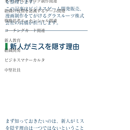
オリジナルスゴロク制作関連
を整理します。
この記事はビジネスゲーム開発販売、
組織の役割を認識するゲーム関連
漫画制作をてがけるグラスルーツ株式
戦略思考エッセンシャル関連
会社の高橋が担当します。
コーチングカード関連
新人教育
 新人がミスを隠す理由
組織開発
ビジネスマナーカルタ
中堅社員
まず知っておきたいのは、新人がミス
を隠す理由は一つではないということ