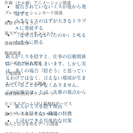
作画（セル画）アニメーション関連
報告されていないミスが後から発
プレゼンテーションカード関連
覚する
小さなミスのはずが大きなトラブ
研修カリキュラム
ルに発展する
協力ゲームエッセンシャル
「なぜ言わなかったのか」と叱る
とさらに黙る
漫画関連記事
物流関連
新人がミスを隠すと、仕事の信頼関係
ビジネスゲーム関連
は一気に崩れてしまいます。しかし実
は、多くの場合「隠そう」と思ってい
工場関連
るわけではなく、言えない環境が生ま
コンプライアンス関連
れていることが少なくありません。
この記事では、上司・先輩の視点から
研修資料無料ダウンロード
ビジネスゲーム1社1箱無料サービス
新人がミスを隠す理由
ミスを隠さない職場の特徴
協力ゲームエッセンシャル2
上司ができる具体的な対策
他人と自分を知るゲーム関連