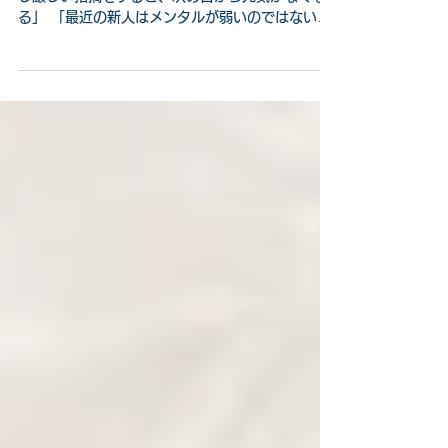
と落ち込む新人を成長させる育
成方法
「新人に注意するとすぐ落ち込んでしまう」 「少
し厳しい指摘をすると、次の日から元気がなくな
る」 「最近の新人はメンタルが弱いのではない
か」 新人育成において、このような悩みを抱える
企業は少なくありません。 特に、新入社員が入社
したばかりの時期は、仕事の進め方だけでなく、
人間関係や職場環境にも慣れていないため、周囲
から見ると「打たれ弱い」と感じる場面がありま
す。 しかし、新人が打たれ弱い原因を「本人の性
格の問題」と考えてしまうと、適切な育成につな
がりません。 新人の打たれ弱さには、これまでの
経験や育ってきた環境、そして職場での関わり方
が大きく影響しています。 また、近年では「褒め
て伸ばす」「心理的安全性を高める」といった育
成方法が注目されています。もちろん、安心して
働ける環境づくりは非常に重要です。 しかし、褒
めるだけ、優しくするだけでは、本当の意味で打
たれ強い新人は育ちません。 仕事では必ず、 上司
や先輩からの指摘 他人からの評価 失敗や改善 思