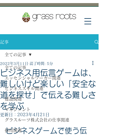
記事
全ての記事
2022年3月11日
読了時間: 5分
全ての記事
ビジネス用伝言ゲームは、
エッセンシャルワーカー関連
難しいけど楽しい「安全な
ビジネススキル関連
道を探せ」で伝える難しさ
建設関連
を学ぶ
マネジメント
更新日：
2023年4月21日
グラスルーツ株式会社の仕事関連
ビジネスゲームで使う伝
採用関連