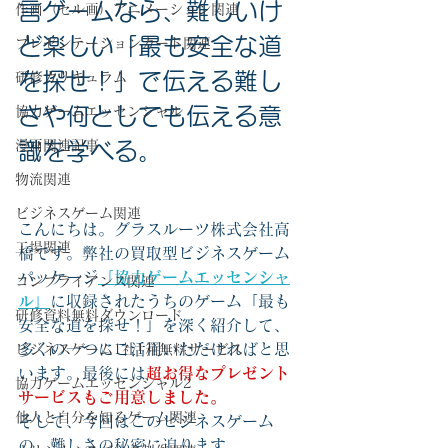
言ゲームなら、難しいけ
作画（セル画）アニメーション関連
ど楽しい「最も安全な道
プレゼンテーションカード関連
を探せ！」で伝える難し
研修カリキュラム
協力ゲームエッセンシャル
さや何としても伝える意
漫画関連記事
識を学べる。
物流関連
ビジネスゲーム関連
こんにちは。グラスルーツ株式会社高
工場関連
橋です。弊社の買取型ビジネスゲーム
パッケージ
「協力ゲームエッセンシャ
コンプライアンス関連
ル」
に収録されたうちのゲーム「最も
研修資料無料ダウンロード
安全な道を探せ！」を深く紹介して、
多くの一つにご活用いただければと思
ビジネスゲーム1社1箱無料サービス
います。最後には
超お得なプレゼント
協力ゲームエッセンシャル2
サービスもご用意しました。
他人と自分を知るゲーム関連
そして、今回はこのビジネスゲーム
の、難しさの秘密に迫ります。