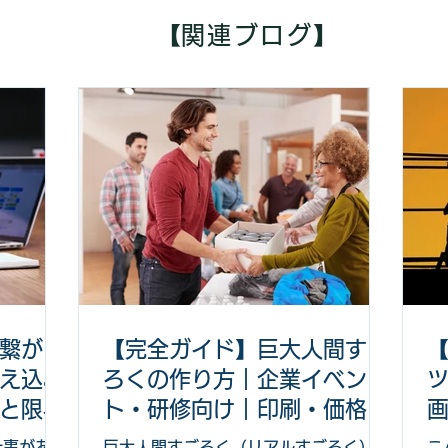
​【関連ブログ】
繋が
【完全ガイド】巨大人間すご
え込み
ろくの作り方｜企業イベン
と限界
ト・研修向け｜印刷・価格ま
で解説
仕事があ
巨大人間すごろく（リアルすごろく）
こ