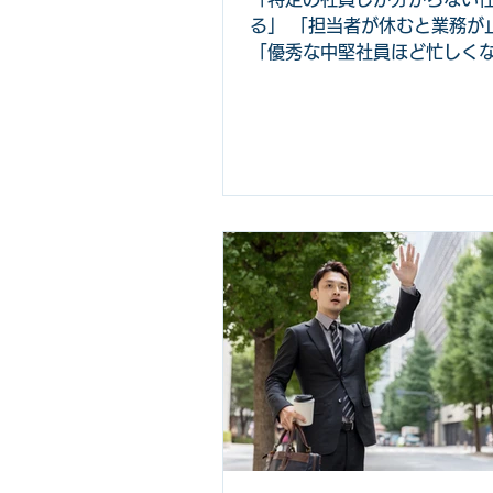
る」 「担当者が休むと業務が
「優秀な中堅社員ほど忙しく
る」 このような問題を抱えて
は少なくありません。 特に、
に仕事が集中することで発生
属人化は、多くの企業が抱え
す。中堅社員は、これまでの
て業務知識やノウハウを蓄積
す。そのため、難しい案件や
を任されることが増えます。 
人も、 「自分が対応した方が
「説明する時間を考えると、
た方が効率的」 「過去の経験
分が対応すべき」 と判断し、
事を抱え込むようになります。
し、この状態は必ずしも悪い
りません。経験豊富な社員が
て仕事を進めることで、短期