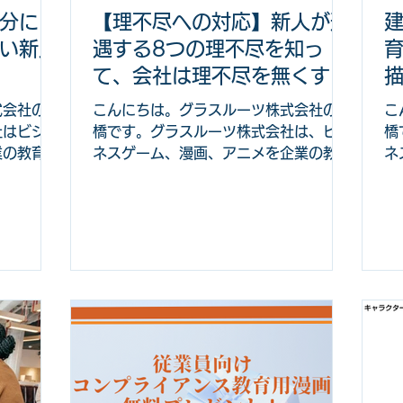
題は、その
企業向けにビジネスゲームや体験型コン
よ
分にと
【理不尽への対応】新人が遭
織の成長の
テンツ、漫画・アニメを活用した研修・
記
い新人
遇する8つの理不尽を知っ
トになって
教育プログラムを提供しているグラスル
上
成果を生
ーツ株式会社の高橋が担当しています。
防
て、会社は理不尽を無くす対
方も、長期
企画・デザイン・印刷・当日運営までト
こ
策を知る
式会社の高
こんにちは。グラスルーツ株式会社の高
こ
因になりま
ータルで支援可能ですので、巨大人間す
な
社はビジネ
橋です。グラスルーツ株式会社は、ビジ
橋
ために
ごろく導入に関心のある方はぜひ参考に
け
業の教育や
ネスゲーム、漫画、アニメを企業の教育
ネ
と、将来
してく
採
は新人が
や採用に活かす会社です。 今回は、新
採
にどのよう
人が感じる社会人の理不尽や企業が対応
建
ていかさた
できる理不尽への対策についてお伝えし
作
のような
ていきます。 次の問題意識を持つ企業
企
すめです。
担当者や上司、先輩、新人にとてもおす
理
ない 新
すめの内容です。 新人が感じている理
ときに何を
不尽さにはどのようなものがあるか？
の成長を
理不尽さを無くすために上司や先輩がで
がわからな
きる対策にはどのようなものがあるか？
になるよ
組織全体で取り組むべきこと、対策につ
探している
いて知りたい。 ▼ 目次 新人が社会や