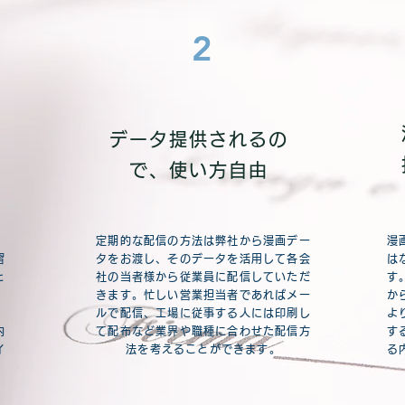
2
す
データ提供されるの
る
で、使い方自由
定期的な配信の方法は弊社から漫画デー
漫
習
タをお渡し、そのデータを活用して各会
は
と
社の当者様から従業員に配信していただ
す
、
きます。忙しい営業担当者であればメー
か
ルで配信、工場に従事する人には印刷し
よ
内
て配布など業界や職種に合わせた配信方
す
イ
法を考えることができます。
る