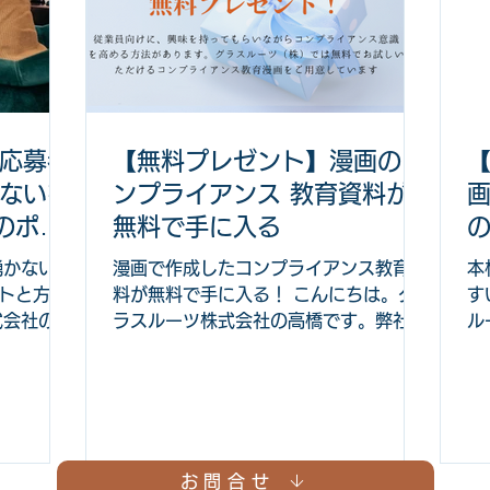
と感じた
企業にでて感じる理不尽な場面ら内容を
う。 新
知る 問題は組織の利益貢献に至る過程
策は組織、
で起きることと個人に帰属する内容に分
 グラス
けることができる 新人が理解したほう
る、新人の
が良いこと 新人の理不尽をなくすため
2つのこ
に上司、先輩側にできること 新人の理
応募者
【無料プレゼント】漫画のコ
中で自分を
不尽をなくすために組織的に対策できる
ないを
ンプライアンス 教育資料が
成長しな
こと グラスルーツ株式会社が提供する
的なサービ
ビジネスゲーム提供や漫画を利用した課
のポイ
無料で手に入る
ーム1社1
題を上手く解決できる方法 新人が社会
湧かないを
漫画で作成したコンプライアンス教育資
本
や企業にでて感じる理不尽な場面ら内容
トと方法
料が無料で手に入る！ こんにちは。グ
す
とを確認し
を知る まずは、新人がどのような場面
式会社の高
ラスルーツ株式会社の高橋です。弊社
ル
で理不尽さを
社は、企業
は、ビジネスゲーム、漫画、アニメを企
ジ
、制作、漫
業の教育や採用に活かす取り組みをして
育
採用や教育
います。 今回は、漫画を活用した実際
企
す。 今
に使えるコンプライアンス 漫画を無料
い
が湧かな
でプレゼントする紹介もしています。
業
想像できな
コンプライアンス 教育資料作りの難し
お問合せ