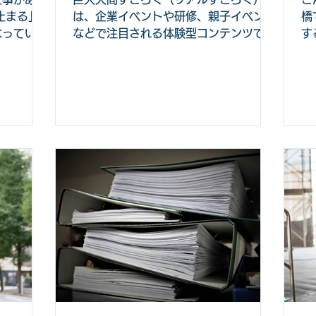
止まる」
は、企業イベントや研修、親子イベント
橋
なってい
などで注目される体験型コンテンツで
す
いる企業
す。参加者自身がコマとなってマスを歩
い
中堅社員
き、協力やミッションをこなしながら進
は
する業務の
むことで、単なるゲーム以上の学びやコ
法
る課題で
ミュニケーションを生み出せます。 し
ッ
経験によっ
かし、多くの企画担当者は次のような悩
機
していま
みを抱えています。 • 「巨大すごろくっ
る
重要な業務
てどうやって作るの？」 • 「イベント用
少
また、本
の印刷素材や耐久性はどう確保する？」
場
早い」
• 「予算はどれくらい必要？」 本記事で
え
自分でやっ
は、巨大人間すごろくの作り方、ルール
だ
がある自
設計、デザインポイント、印刷素材の選
場
自然と仕
び方、価格の目安までを完全ガイドとし
そ
 しか
て詳しく解説します。 この記事を読め
の
ことではあ
ば、企画担当者が自社イベントでどのよ
か
中心となっ
うに活用できるかを具体的にイメージで
様
間で高い成
きる内容になっています。 本記事は、
ツ