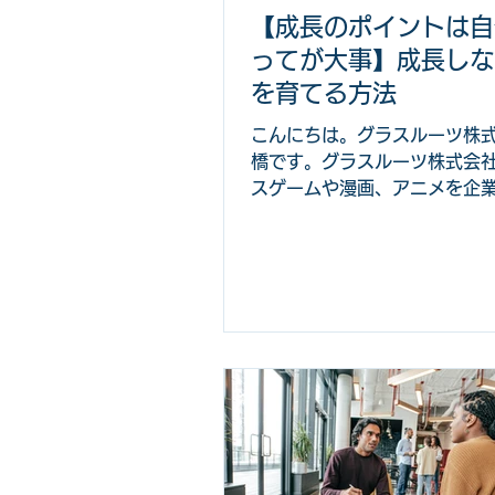
果を出すことができます。問
【成長のポイントは自
状態が長期間続くことや、組
ってが大事】成長しな
段階が変わることでデメリッ
しまうことです。 短期的には
を育てる方法
み出す「個人依存型」の働き
こんにちは。グラスルーツ株
的には組織の成長を妨げる要
橋です。グラスルーツ株式会
す。 企業が持続的に成長する
スゲームや漫画、アニメを企
は、目の前の成果を出すこと
採用に活かす会社です。 今回
成長していないと感じたとき
にサポートすべきかを紹介し
いと思います。 この記事は次
ことにお悩みの担当者におす
新人が成長しない理由がわから
人が成長していないと思った
したら良いかわからかい 新人
サポートするときのポイント
い 新人が成長を促すきっかけ
うなビジネスゲームや研修を