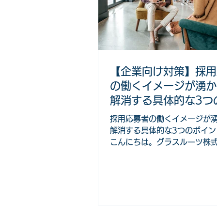
▼目次 新人が成長していない
ら次のことを確認してみましょ
人が成長しない4つの理由 対
上司先輩が提供する必要がある
ルーツ株式会社がおすすめす
うちからやっておくべきたった
【企業向け対策】採用
と 。 上司、先輩は関わりの
の働くイメージが湧か
振り返る機会とする。 新人が
いと感じたときの対応（具体
解消する具体的な3つ
ス・ツール販売） ビジネスゲ
ントと方法
採用応募者の働くイメージが
箱無料プレゼントサービス 新人が成長
解消する具体的な3つのポイン
していないと感じたら次のこ
こんにちは。グラスルーツ株
てみましょ
橋です。グラスルーツ株式会
向けにビジネスゲームの販売
画やアニメを制作して企業の
に活かす取り組みをする会社で
回は、 採用で「働くイメージ
い」「自分が働いている姿を