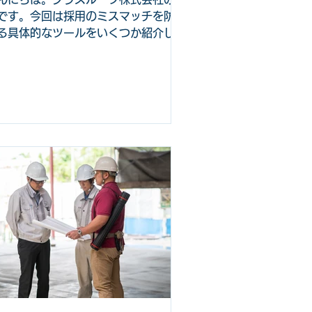
です。今回は採用のミスマッチを防止
る具体的なツールをいくつか紹介して
きます。 採用のミスマッチ防止 に
、さまざまな原因とそれに対応する方
があります。例えば、そもそもターゲ
トが違う、応募者が会社の実際を知る
会がない、だからインターンを用意す
など様々です。 しかし、多くの場合
ない人数で採用を行い、 少しでも現
の時間を割くことを少なくしたいと考
るのは全ての企業において共通の思い
と思います。多くの対応策は企業の現
負担を強いることが求められますが、
の前に本当に業者に頼めばすぐに効果
あるツールがないかを検討 してはい
がでしょうか？ 中小企業から大企業
までご活用いただけるミスマッチ防止
ールを紹介します。 この記事は次の