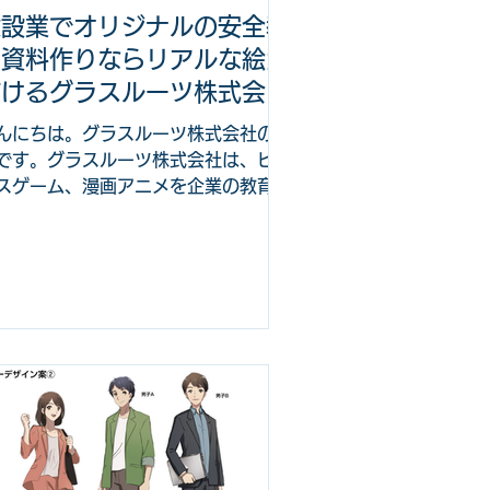
うに考える採用担当者、経営者向けの
建設業でオリジナルの安全教
事です。 現場の人員を割くのが業務
育資料作りならリアルな絵が
難しいがなんとか採用のミスマッチを
ぐ方法はないか 会社の現実、いいと
描けるグラスルーツ株式会社
ろ、悪いところを上手く伝える方法は
にお任せ
んにちは。グラスルーツ株式会社の高
いか 会社の情報を自分ごととして受
です。グラスルーツ株式会社は、ビジ
取ってもらえるような方法はないか
スゲーム、漫画アニメを企業の教育や
用のミスマッチ
用に活かす会社です。その一環として
設業むけに安全教育資料、ポスター制
などの制作もしています。 今回は、
業様が弊社に安全教育資料を依頼する
由や依頼内容、事例な...