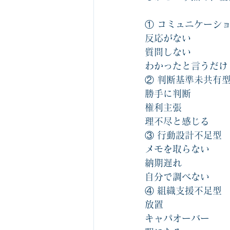
① コミュニケーシ
反応がない
質問しない
わかったと言うだけ
② 判断基準未共有
勝手に判断
権利主張
理不尽と感じる
③ 行動設計不足型
メモを取らない
納期遅れ
自分で調べない
④ 組織支援不足型
放置
キャパオーバー