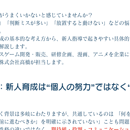
協力ゲームエッセンシャル2
他人と自分を知るゲーム関連
オリジナ
がうまくいかないと感じていませんか？
」「判断ミスが多い」「放置すると動けない」などの悩
。
戦略思考エッセンシャル関連
コーチングカード関連
新人教育
成の基本的な考え方から、新人指導で起きやすい具体的
解説します。
スゲーム開発・販売、研修企画、漫画、アニメを企業に
株式会社高橋が担当します。
に：新人育成は“個人の努力”ではなく
く背景は多岐にわたりますが、共通しているのは 「何
前に進むべきか」を明確に示されていない」ことも問題
性格の違いではなく、
期待値・役割・コミュニケーショ