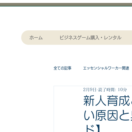
ホーム
ビジネスゲーム購入・レンタル
全ての記事
エッセンシャルワーカー関連
2月9日
読了時間: 10分
採用関連
作画（セル画）アニメー
新人育成
い原因と
漫画関連記事
物流関連
ビジ
ド】